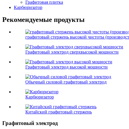
Графитовая плитка
Карбюризатор
Рекомендуемые продукты
графитовый стержень высокой чистоты (производст
Графитовый электрод сверхвысокой мощности
Графитовый электрод высокой мощности
Обычный силовой графитовый электрод
Карбюризатор
Китайский графитовый стержень
Графитовый электрод