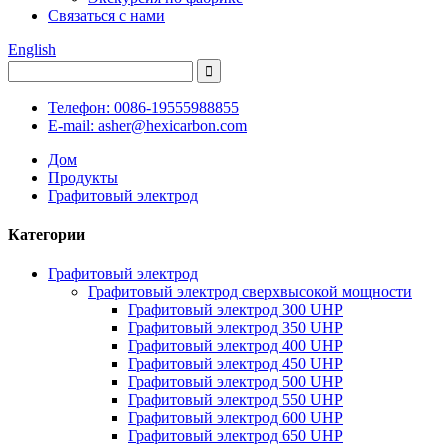
Связаться с нами
English
Телефон: 0086-19555988855
E-mail: asher@hexicarbon.com
Дом
Продукты
Графитовый электрод
Категории
Графитовый электрод
Графитовый электрод сверхвысокой мощности
Графитовый электрод 300 UHP
Графитовый электрод 350 UHP
Графитовый электрод 400 UHP
Графитовый электрод 450 UHP
Графитовый электрод 500 UHP
Графитовый электрод 550 UHP
Графитовый электрод 600 UHP
Графитовый электрод 650 UHP